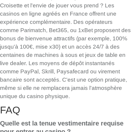
Croisette et l'envie de jouer vous prend ? Les
casinos en ligne agréés en France offrent une
expérience complémentaire. Des opérateurs
comme Parimatch, Bet365, ou 1xBet proposent des
bonus de bienvenue attractifs (par exemple, 100%
jusqu'à 100€, mise x30) et un accès 24/7 à des
centaines de machines à sous et jeux de table en
live dealer. Les moyens de dépôt instantanés
comme PayPal, Skrill, Paysafecard ou virement
bancaire sont acceptés. C'est une option pratique,
même si elle ne remplacera jamais l'atmosphère
unique du casino physique.
FAQ
Quelle est la tenue vestimentaire requise
pour entrer au casino ?