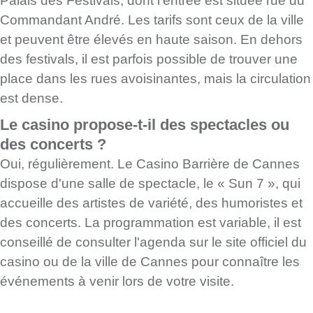
Palais des Festivals, dont l'entrée est située rue du
Commandant André. Les tarifs sont ceux de la ville
et peuvent être élevés en haute saison. En dehors
des festivals, il est parfois possible de trouver une
place dans les rues avoisinantes, mais la circulation
est dense.
Le casino propose-t-il des spectacles ou
des concerts ?
Oui, régulièrement. Le Casino Barrière de Cannes
dispose d'une salle de spectacle, le « Sun 7 », qui
accueille des artistes de variété, des humoristes et
des concerts. La programmation est variable, il est
conseillé de consulter l'agenda sur le site officiel du
casino ou de la ville de Cannes pour connaître les
événements à venir lors de votre visite.