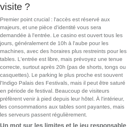
visite ?
Premier point crucial : l'accès est réservé aux
majeurs, et une pièce d'identité vous sera
demandée à l'entrée. Le casino est ouvert tous les
jours, généralement de 10h à l'aube pour les
machines, avec des horaires plus restreints pour les
tables. L'entrée est libre, mais prévoyez une tenue
correcte, surtout après 20h (pas de shorts, tongs ou
casquettes). Le parking le plus proche est souvent
l'Indigo Palais des Festivals, mais il peut être saturé
en période de festival. Beaucoup de visiteurs
préfèrent venir à pied depuis leur hôtel. À l'intérieur,
les consommations aux tables sont payantes, mais
les serveurs passent régulièrement.
Un mot sur les limites et le jeu responsable