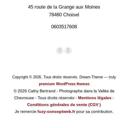
45 route de la Grange aux Moines
78460 Choisel
0603517608
Trouvez nous sur :
Copyright © 2026. Tous droits réservés. Dream-Theme — truly
premium WordPress themes
© 2026 Cathy Bertrand - Photographe dans la Vallée de
Chevreuse - Tous droits réservés -
Mentions légales
-
Conditions générales de vente (CGV )
Je remercie
fuzy-conceptweb.fr
pour sa contribution.