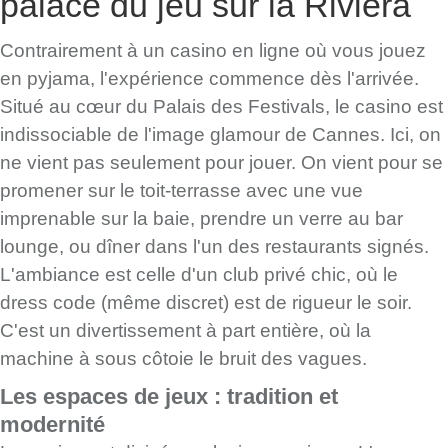
palace du jeu sur la Riviera
Contrairement à un casino en ligne où vous jouez
en pyjama, l'expérience commence dès l'arrivée.
Situé au cœur du Palais des Festivals, le casino est
indissociable de l'image glamour de Cannes. Ici, on
ne vient pas seulement pour jouer. On vient pour se
promener sur le toit-terrasse avec une vue
imprenable sur la baie, prendre un verre au bar
lounge, ou dîner dans l'un des restaurants signés.
L'ambiance est celle d'un club privé chic, où le
dress code (même discret) est de rigueur le soir.
C'est un divertissement à part entière, où la
machine à sous côtoie le bruit des vagues.
Les espaces de jeux : tradition et
modernité