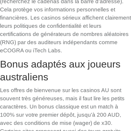
(recherchez le cadenas dans la barre d'adresse).
Cela protège vos informations personnelles et
financières. Les casinos sérieux affichent clairement
leurs politiques de confidentialité et leurs
certifications de générateurs de nombres aléatoires
(RNG) par des auditeurs indépendants comme
eCOGRA ou iTech Labs.
Bonus adaptés aux joueurs
australiens
Les offres de bienvenue sur les casinos AU sont
souvent très généreuses, mais il faut lire les petits
caractères. Un bonus classique est un match à
100% sur votre premier dépôt, jusqu'à 200 AUD,
avec des conditions de mise (wager) de x30.