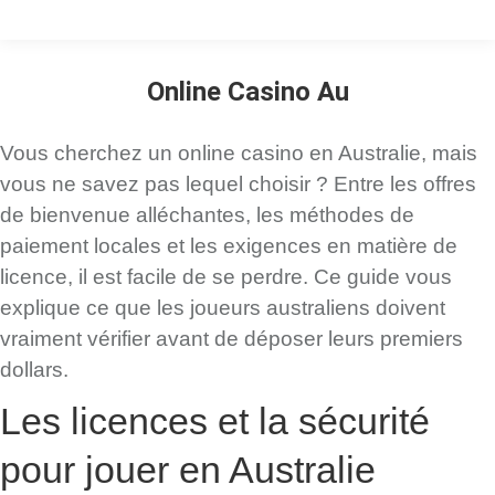
Online Casino Au
Vous êtes ici :
Vous cherchez un online casino en Australie, mais
vous ne savez pas lequel choisir ? Entre les offres
de bienvenue alléchantes, les méthodes de
paiement locales et les exigences en matière de
licence, il est facile de se perdre. Ce guide vous
explique ce que les joueurs australiens doivent
vraiment vérifier avant de déposer leurs premiers
dollars.
Les licences et la sécurité
pour jouer en Australie