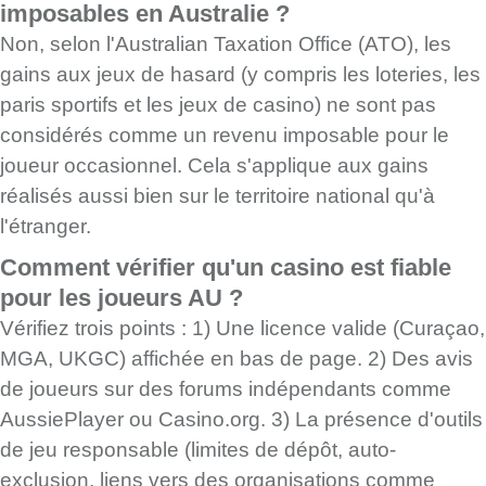
imposables en Australie ?
Non, selon l'Australian Taxation Office (ATO), les
gains aux jeux de hasard (y compris les loteries, les
paris sportifs et les jeux de casino) ne sont pas
considérés comme un revenu imposable pour le
joueur occasionnel. Cela s'applique aux gains
réalisés aussi bien sur le territoire national qu'à
l'étranger.
Comment vérifier qu'un casino est fiable
pour les joueurs AU ?
Vérifiez trois points : 1) Une licence valide (Curaçao,
MGA, UKGC) affichée en bas de page. 2) Des avis
de joueurs sur des forums indépendants comme
AussiePlayer ou Casino.org. 3) La présence d'outils
de jeu responsable (limites de dépôt, auto-
exclusion, liens vers des organisations comme