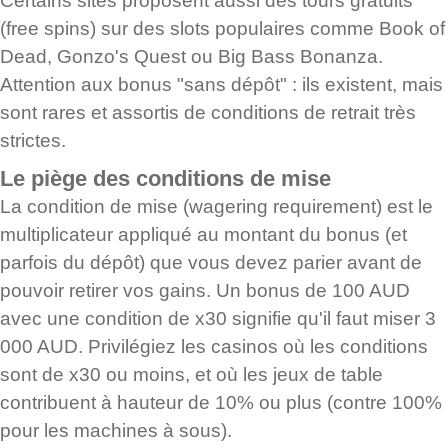
Certains sites proposent aussi des tours gratuits
(free spins) sur des slots populaires comme Book of
Dead, Gonzo's Quest ou Big Bass Bonanza.
Attention aux bonus "sans dépôt" : ils existent, mais
sont rares et assortis de conditions de retrait très
strictes.
Le piège des conditions de mise
La condition de mise (wagering requirement) est le
multiplicateur appliqué au montant du bonus (et
parfois du dépôt) que vous devez parier avant de
pouvoir retirer vos gains. Un bonus de 100 AUD
avec une condition de x30 signifie qu'il faut miser 3
000 AUD. Privilégiez les casinos où les conditions
sont de x30 ou moins, et où les jeux de table
contribuent à hauteur de 10% ou plus (contre 100%
pour les machines à sous).