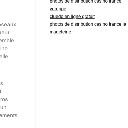
photos de distribution casino france
voreppe
cluedo en ligne gratuit
réseaux
photos de distribution casino france la
ueur
madeleine
semble
sino
elle
ns
t
gros
'un
nements