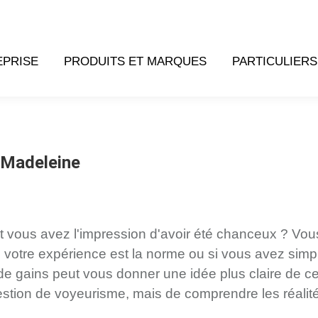
EPRISE
PRODUITS ET MARQUES
PARTICULIERS
 Madeleine
t vous avez l'impression d'avoir été chanceux ? Vo
votre expérience est la norme ou si vous avez sim
de gains peut vous donner une idée plus claire de ce
tion de voyeurisme, mais de comprendre les réalité