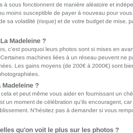
à sous fonctionnent de manière aléatoire et indép
s ou moins susceptible de payer à nouveau pour vous
sa volatilité (risque) et de votre budget de mise, p
 La Madeleine ?
es, c'est pourquoi leurs photos sont si mises en avan
Certaines machines liées à un réseau peuvent ne p
années. Les gains moyens (de 200€ à 2000€) sont bie
s photographiées.
a Madeleine ?
 à cela et peut même vous aider en fournissant un ch
t un moment de célébration qu'ils encouragent, car 
tablissement. N'hésitez pas à demander si vous remp
elles qu'on voit le plus sur les photos ?