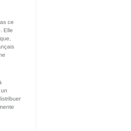
pas ce
. Elle
ique,
ançais
nne
à
 un
stribuer
umente