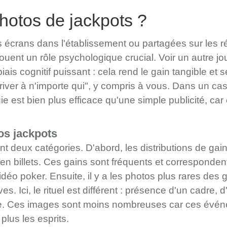
hotos de jackpots ?
es écrans dans l'établissement ou partagées sur les 
ouent un rôle psychologique crucial. Voir un autre jo
ais cognitif puissant : cela rend le gain tangible et 
rriver à n'importe qui", y compris à vous. Dans un ca
e est bien plus efficace qu'une simple publicité, car 
ros jackpots
t deux catégories. D'abord, les distributions de gai
n billets. Ces gains sont fréquents et corresponden
éo poker. Ensuite, il y a les photos plus rares des 
 Ici, le rituel est différent : présence d'un cadre, d
ne. Ces images sont moins nombreuses car ces évé
plus les esprits.