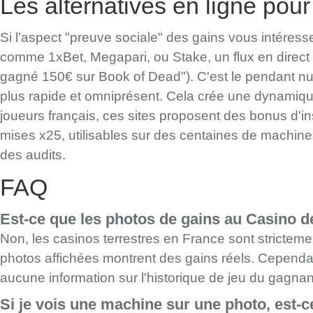
Les alternatives en ligne pour
Si l'aspect "preuve sociale" des gains vous intéresse,
comme 1xBet, Megapari, ou Stake, un flux en direct a
gagné 150€ sur Book of Dead"). C'est le pendant 
plus rapide et omniprésent. Cela crée une dynamiq
joueurs français, ces sites proposent des bonus d'
mises x25, utilisables sur des centaines de machine
des audits.
FAQ
Est-ce que les photos de gains au Casino d
Non, les casinos terrestres en France sont stricteme
photos affichées montrent des gains réels. Cependa
aucune information sur l'historique de jeu du gagna
Si je vois une machine sur une photo, est-ce