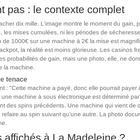
 pas : le contexte complet
cacher dix mille. L'image montre le moment du gain, 
u, les mises cumulées, ni les périodes de sécheresse
in de 1000€ sur une machine à 2€ la mise est magnif
ckpot, la réalité est moins glorieuse. Les casinos fr
es probabilités de gain, mais une photo, elle, ne do
e la machine.
he tenace
t : "Cette machine a payé, donc elle pourrait payer 
r une machine à sous électronique est déterminé par
 des spins précédents. Une machine qui vient de di
 refaire au spin suivant qu'une autre. La photo doc
ne.
 affichés à La Madeleine ?