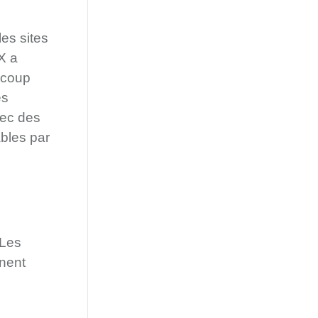
les sites
X a
ucoup
es
vec des
ables par
 Les
nnent