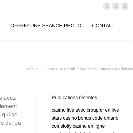
OFFRIR UNE SÉANCE PHOTO
CONTACT
Vous êtes ici :
Accueil
Photos De Distribution Casino France La Madeleine
us avez
Publications récentes
plement
casino live avec croupier en live
 qui se
stars casino bonus code ontario
s du jeu
coinslotty casino en ligne