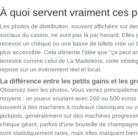
À quoi servent vraiment ces p
Les photos de distribution, souvent affichées sur d
sociaux du casino, ne sont pas là par hasard. Elles j
recevoir un chèque ou une liasse de billets crée un bi
plus accessible. Cela alimente l'idée que "ça peut a
terrestre comme celui de La Madeleine, cette stratégi
repose sur un événement réel et local.
La différence entre les petits gains et les g
Observez bien les photos. Vous verrez principalemen
moyens : un joueur souriant avec 200 ou 500 euros e
souvent à des machines à rouleaux classiques ou vid
jackpots, généralement sur des machines progressives.
chèque géant, parfois d'une bouteille de champag
sont statistiquement rares, mais elles marquent bien 