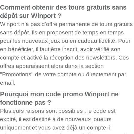
Comment obtenir des tours gratuits sans
dépôt sur Winport ?
Winport n'a pas d'offre permanente de tours gratuits
sans dépôt. Ils en proposent de temps en temps
pour les nouveaux jeux ou en cadeau fidélité. Pour
en bénéficier, il faut être inscrit, avoir vérifié son
compte et activé la réception des newsletters. Ces
offres apparaissent alors dans la section
"Promotions" de votre compte ou directement par
email.
Pourquoi mon code promo Winport ne
fonctionne pas ?
Plusieurs raisons sont possibles : le code est
expiré, il est destiné à de nouveaux joueurs
uniquement et vous avez déjà un compte, il