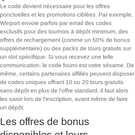
Le code devient nécessaire pour les offres
ponctuelles et les promotions ciblées. Par exemple,
Winport envoie parfois par email des codes
exclusifs pour des tournois à dépôt minimum, des
offres de rechargement (comme un 50% de bonus
supplémentaire) ou des packs de tours gratuits sur
un slot spécifique. Si vous recevez une telle
communication, le code fourni est votre sésame. De
même, certains partenaires affiliés peuvent disposer
de codes uniques offrant 10 ou 20 tours gratuits
sans dépôt en plus de l'offre standard. Il faut alors
les saisir lors de l'inscription, avant même de faire
un dépôt.
Les offres de bonus
disponibles et leurs