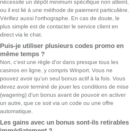
nécessite un dépôt minimum spécifique non atteint,
ou il est lié à une méthode de paiement particulière.
Vérifiez aussi l'orthographe. En cas de doute, le
plus simple est de contacter le service client en
direct via le chat.
Puis-je utiliser plusieurs codes promo en
même temps ?
Non, c'est une règle d'or dans presque tous les
casinos en ligne, y compris Winport. Vous ne
pouvez avoir qu'un seul bonus actif à la fois. Vous
devez avoir terminé de jouer les conditions de mise
(wagering) d'un bonus avant de pouvoir en activer
un autre, que ce soit via un code ou une offre
automatique.
Les gains avec un bonus sont-ils retirables
immédiatement ?