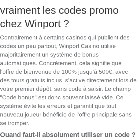
vraiment les codes promo
chez Winport ?
Contrairement à certains casinos qui publient des
codes un peu partout, Winport Casino utilise
majoritairement un système de bonus
automatiques. Concrètement, cela signifie que
l'offre de bienvenue de 100% jusqu'à 500€, avec
des tours gratuits inclus, s'active directement lors de
votre premier dépôt, sans code à saisir. Le champ
"Code bonus" est donc souvent laissé vide. Ce
système évite les erreurs et garantit que tout
nouveau joueur bénéficie de l'offre principale sans
se tromper.
Quand faut-il absolument utiliser un code ?