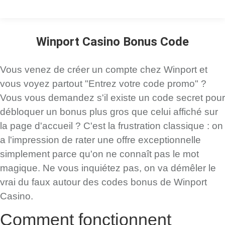
Winport Casino Bonus Code
Vous êtes ici :
Vous venez de créer un compte chez Winport et
vous voyez partout "Entrez votre code promo" ?
Vous vous demandez s'il existe un code secret pour
débloquer un bonus plus gros que celui affiché sur
la page d'accueil ? C'est la frustration classique : on
a l'impression de rater une offre exceptionnelle
simplement parce qu'on ne connaît pas le mot
magique. Ne vous inquiétez pas, on va démêler le
vrai du faux autour des codes bonus de Winport
Casino.
Comment fonctionnent