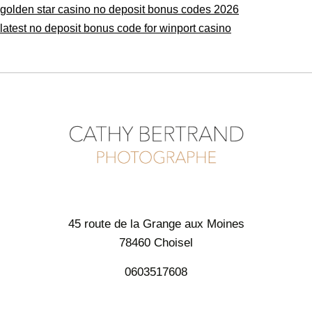
golden star casino no deposit bonus codes 2026
latest no deposit bonus code for winport casino
45 route de la Grange aux Moines
78460 Choisel
0603517608